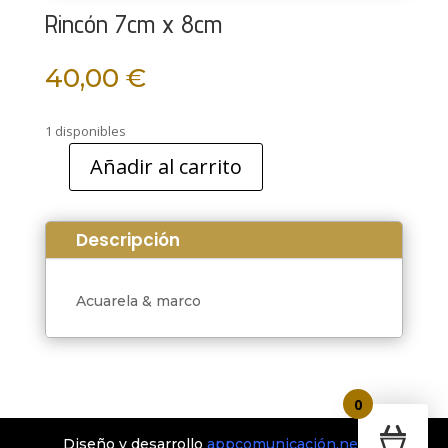
Rincón 7cm x 8cm
40,00
€
1 disponibles
Añadir al carrito
Rincón
7cm
x
Descripción
8cm
cantidad
Acuarela & marco
0
Diseño y desarrollo
appcomunicación.net
©