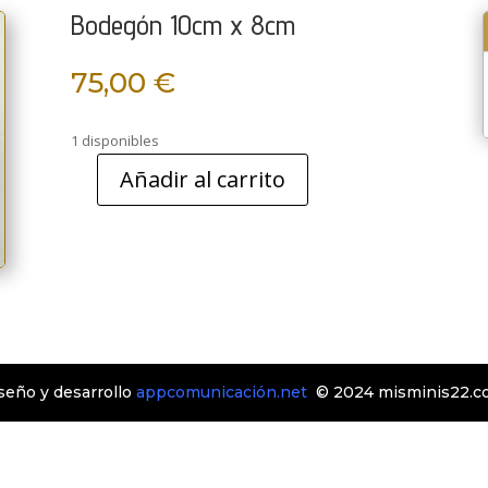
Bodegón 10cm x 8cm
75,00
€
1 disponibles
Añadir al carrito
Bodegón
10cm
x
8cm
cantidad
seño y desarrollo
appcomunicación.net
© 2024 misminis22.c